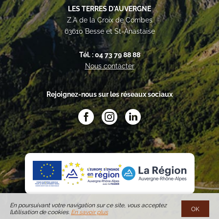
LES TERRES D'AUVERGNE
Z.A de la Croix de Combes
63610 Besse et St-Anastaise
Tél. : 04 73 79 88 88
Nous contacter
Rejoignez-nous sur les réseaux sociaux
En poursuivant votre navigation sur ce site, vous acceptez
OK
l’utilisation de cookies.
En savoir plus